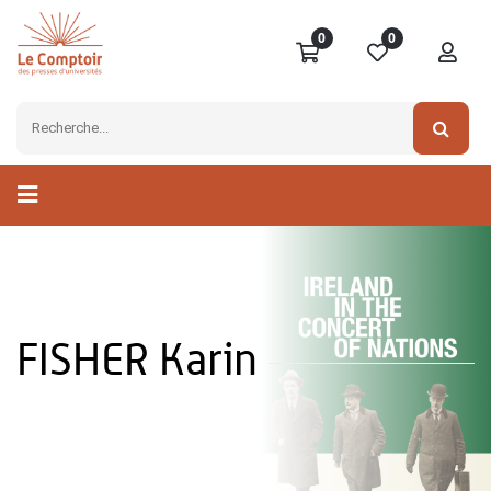
0
0
FISHER Karin