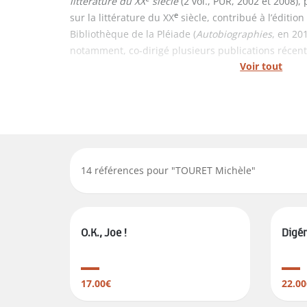
littérature du XX
siècle
(2 vol., PUR, 2002 et 2008),
e
sur la littérature du XX
siècle, contribué à l’éditio
Bibliothèque de la Pléiade (
Autobiographies
, en 20
notamment, co-dirigé plusieurs publications récent
Voir tout
14
références pour "
TOURET Michèle
"
O.K., Joe !
Digér
17.00€
22.00