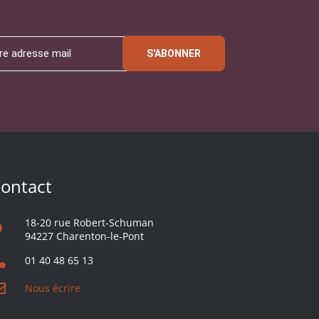
S'ABONNER
ontact
18-20 rue Robert-Schuman
94227 Charenton-le-Pont
01 40 48 65 13
Nous écrire