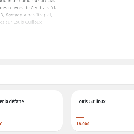
 publié de nombreux articles
n des œuvres de Cendrars à la
13,
Romans
, à paraître), et,
es sur Louis Guilloux.
er la défaite
Louis Guilloux
€
18.00€