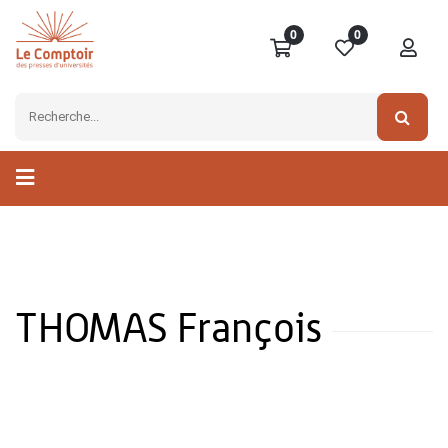
0
0
THOMAS François