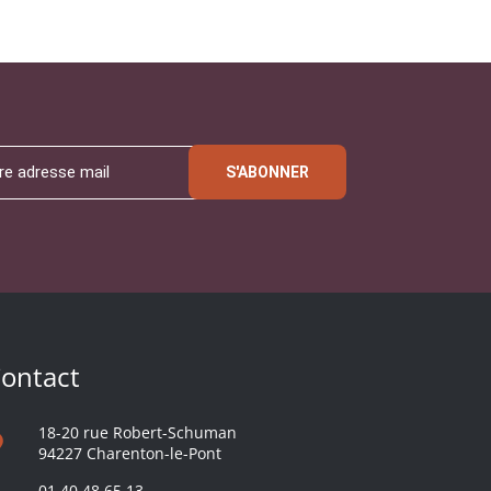
S'ABONNER
ontact
18-20 rue Robert-Schuman
94227 Charenton-le-Pont
01 40 48 65 13