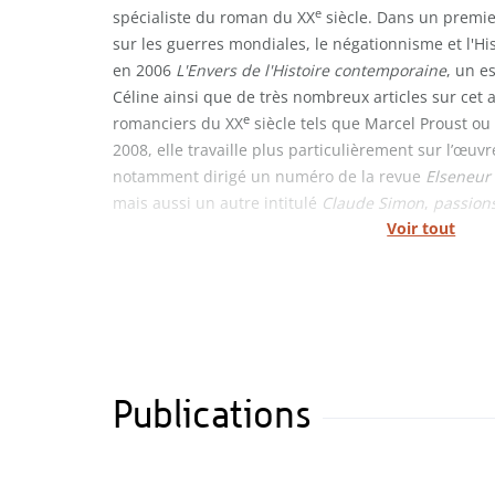
e
spécialiste du roman du XX
siècle. Dans un premie
sur les guerres mondiales, le négationnisme et l'His
en 2006
L'Envers de l'Histoire contemporaine
, un e
Céline ainsi que de très nombreux articles sur cet 
e
romanciers du XX
siècle tels que Marcel Proust 
2008, elle travaille plus particulièrement sur l’œuv
notamment dirigé un numéro de la revue
Elseneur
mais aussi un autre intitulé
Claude Simon
,
passion
Voir tout
Publications