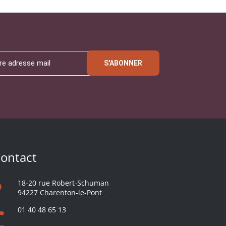
S'ABONNER
ontact
18-20 rue Robert-Schuman
94227 Charenton-le-Pont
01 40 48 65 13