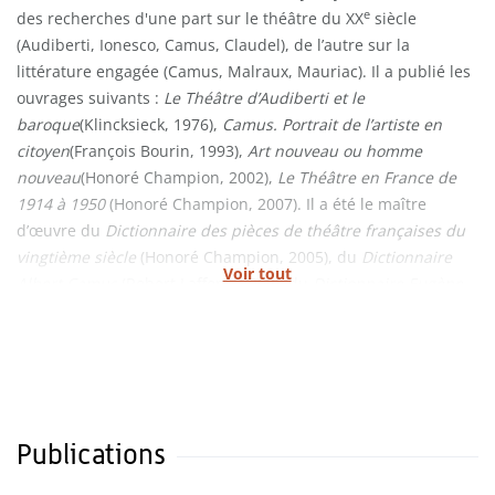
e
des recherches d'une part sur le théâtre du XX
siècle
(Audiberti, Ionesco, Camus, Claudel), de l’autre sur la
littérature engagée (Camus, Malraux, Mauriac). Il a publié les
ouvrages suivants :
Le Théâtre d’Audiberti et le
baroque
(Klincksieck, 1976),
Camus. Portrait de l’artiste en
citoyen
(François Bourin, 1993),
Art nouveau ou homme
nouveau
(Honoré Champion, 2002),
Le Théâtre en France de
1914 à 1950
(Honoré Champion, 2007). Il a été le maître
d’œuvre du
Dictionnaire des pièces de théâtre françaises du
vingtième siècle
(Honoré Champion, 2005), du
Dictionnaire
Voir tout
Albert Camus
(Robert Laffont, 2009), du
Dictionnaire Eugène
Ionesco
(Honoré Champion, 2012) et de divers ouvrages
collectifs. Il a collaboré à
Esprit
et à
La Nouvelle Revue
française
.
Publications