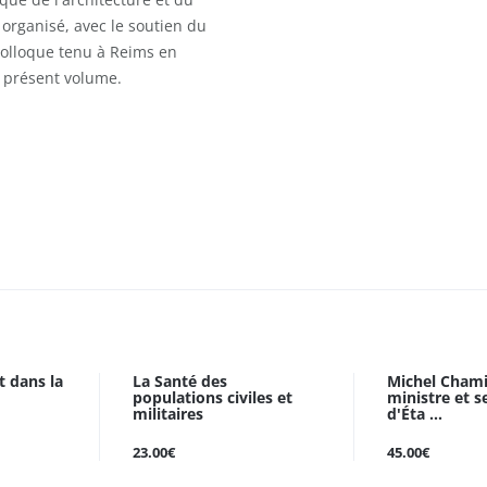
 organisé, avec le soutien du
 colloque tenu à Reims en
u présent volume.
t dans la
La Santé des
Michel Chamil
populations civiles et
ministre et s
militaires
d'Éta ...
23.00€
45.00€