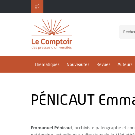
Thématiques
Nouveautés
Revues
Auteurs
PÉNICAUT Emma
Emmanuel Pénicaut
, archiviste paléographe et co
patrimoine, est adjoint au directeur de la Médiathè