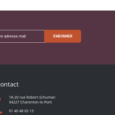
S'ABONNER
ontact
18-20 rue Robert-Schuman
94227 Charenton-le-Pont
01 40 48 65 13