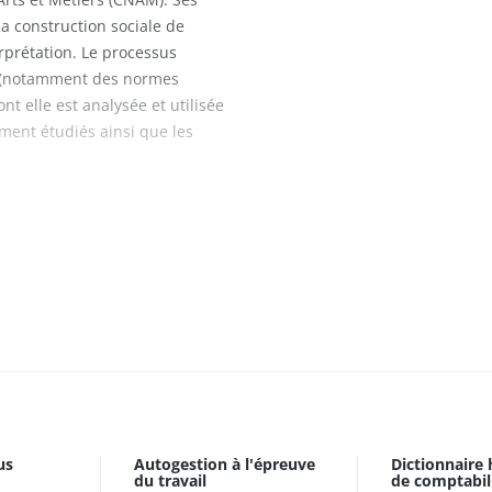
a construction sociale de
erprétation. Le processus
on (notamment des normes
t elle est analysée et utilisée
ment étudiés ainsi que les
us
Autogestion à l'épreuve
Dictionnaire 
du travail
de comptabil