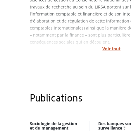
travaux de recherche au sein du LIRSA portent sur l
l’information comptable et financière et de son int
d’élaboration et de régulation de cette informati
comptables internationales) ainsi que la manière don
– notamment par la finance – sont plus particulière
conséquences sociales qui en découlent.
Voir tout
Publications
Sociologie de la gestion
Des banques so
et du management
surveillance ?