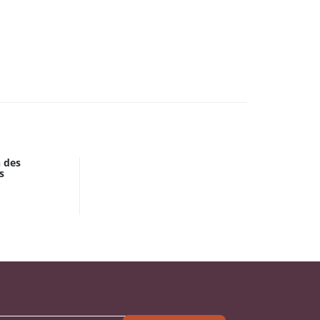
 des
s