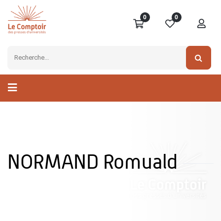
0
0
NORMAND Romuald