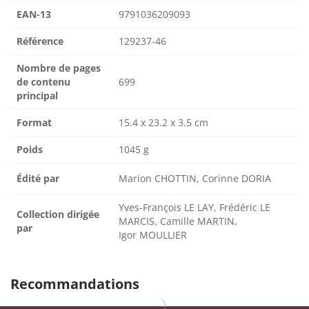
EAN-13
9791036209093
Référence
129237-46
Nombre de pages
de contenu
699
principal
Format
15.4 x 23.2 x 3.5 cm
Poids
1045 g
Édité par
Marion CHOTTIN, Corinne DORIA
Yves-François LE LAY, Frédéric LE
Collection dirigée
MARCIS, Camille MARTIN,
par
Igor MOULLIER
Recommandations