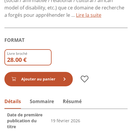
(social / affirmative / relational / cultural / african
model of disability, etc.) que ce domaine de recherche
a forgés pour appréhender le ...
Lire la suite
FORMAT
Livre broché
28.00 €
Ajouter au panier
Détails
Sommaire
Résumé
Date de première
publication du
19 février 2026
titre