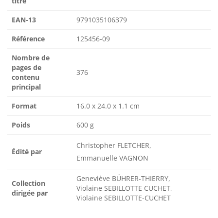
titre
EAN-13
9791035106379
Référence
125456-09
Nombre de
pages de
376
contenu
principal
Format
16.0 x 24.0 x 1.1 cm
Poids
600 g
Christopher FLETCHER,
Édité par
Emmanuelle VAGNON
Geneviève BÜHRER-THIERRY,
Collection
Violaine SEBILLOTTE CUCHET,
dirigée par
Violaine SEBILLOTTE-CUCHET