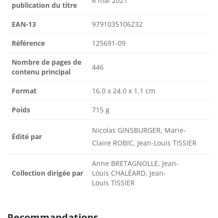
6 mai 2021
publication du titre
EAN-13
9791035106232
Référence
125691-09
Nombre de pages de
446
contenu principal
Format
16.0 x 24.0 x 1.1 cm
Poids
715 g
Nicolas GINSBURGER, Marie-
Édité par
Claire ROBIC, Jean-Louis TISSIER
Anne BRETAGNOLLE, Jean-
Collection dirigée par
Louis CHALÉARD, Jean-
Louis TISSIER
Recommandations