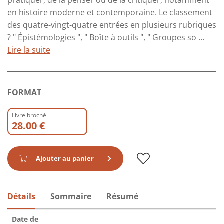
pratiquer, de la penser ou de la critiquer, notamment
en histoire moderne et contemporaine. Le classement
des quatre-vingt-quatre entrées en plusieurs rubriques
? " Épistémologies ", " Boîte à outils ", " Groupes so ...
Lire la suite
FORMAT
Livre broché
28.00 €
Ajouter au panier
Détails
Sommaire
Résumé
Date de