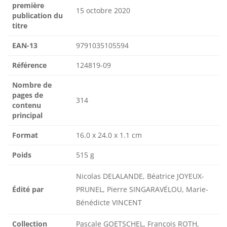
première
15 octobre 2020
publication du
titre
EAN-13
9791035105594
Référence
124819-09
Nombre de
pages de
314
contenu
principal
Format
16.0 x 24.0 x 1.1 cm
Poids
515 g
Nicolas DELALANDE, Béatrice JOYEUX-
Édité par
PRUNEL, Pierre SINGARAVÉLOU, Marie-
Bénédicte VINCENT
Collection
Pascale GOETSCHEL, François ROTH,