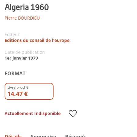
Algeria 1960
Pierre BOURDIEU
Editeur
Editions du conseil de l'europe
Date de publication
1er janvier 1979
FORMAT
Livre broché
14.47 €
Actuellement Indisponible
Détails
Sommaire
Résumé