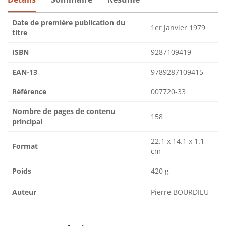
Date de première publication du
1er janvier 1979
titre
ISBN
9287109419
EAN-13
9789287109415
Référence
007720-33
Nombre de pages de contenu
158
principal
22.1 x 14.1 x 1.1
Format
cm
Poids
420 g
Auteur
Pierre BOURDIEU