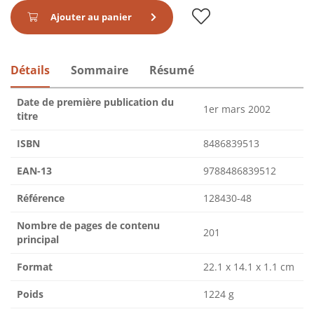
Ajouter au panier
Détails
Sommaire
Résumé
Date de première publication du
1er mars 2002
titre
ISBN
8486839513
EAN-13
9788486839512
Référence
128430-48
Nombre de pages de contenu
201
principal
Format
22.1 x 14.1 x 1.1 cm
Poids
1224 g