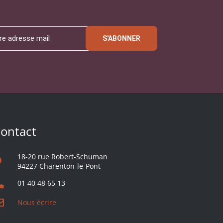
S'ABONNER
ontact
18-20 rue Robert-Schuman
94227 Charenton-le-Pont
01 40 48 65 13
Nous écrire