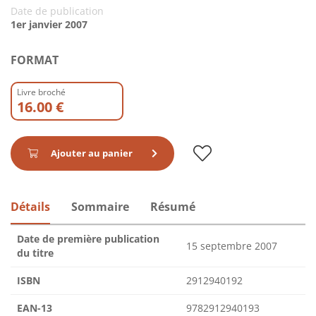
Date de publication
1er janvier 2007
FORMAT
Livre broché
16.00 €
Ajouter au panier
Détails
Sommaire
Résumé
Date de première publication
15 septembre 2007
du titre
ISBN
2912940192
EAN-13
9782912940193