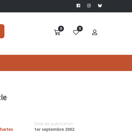
0
0
cle
Date de publication
chartes
1er septembre 2002