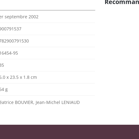
Recomman
er septembre 2002
900791537
782900791530
16454-95
35
6.0 x 23.5 x 1.8 cm
64 g
éatrice BOUVIER, Jean-Michel LENIAUD