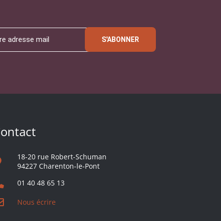
S'ABONNER
ontact
18-20 rue Robert-Schuman
94227 Charenton-le-Pont
01 40 48 65 13
Nous écrire