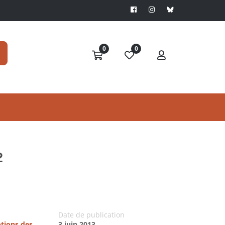
0
0
2
Date de publication
ptions des
3 juin 2013