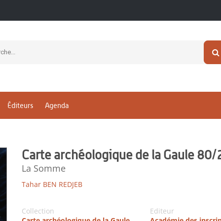
Éditeurs
Agenda
Carte archéologique de la Gaule 80/
La Somme
Tahar BEN REDJEB
Collection
Editeur
Carte archéologique de la Gaule
Académie des inscri