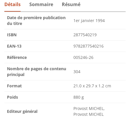
Détails
Sommaire
Résumé
Date de première publication
1er janvier 1994
du titre
ISBN
2877540219
EAN-13
9782877540216
Référence
005246-26
Nombre de pages de contenu
304
principal
Format
21.0 x 29.7 x 1.2 cm
Poids
880 g
Provost MICHEL,
Editeur général
Provost MICHEL