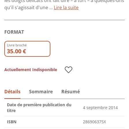
les doigts délicats ont fait dire – à tort – à quelques-uns
qu'il s'agissait d'une ...
Lire la suite
FORMAT
Livre broché
35.00 €
Actuellement Indisponible
Détails
Sommaire
Résumé
Date de première publication du
4 septembre 2014
titre
ISBN
286906375X