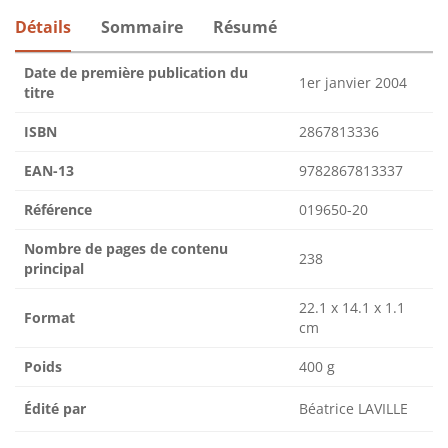
Détails
Sommaire
Résumé
Date de première publication du
1er janvier 2004
titre
ISBN
2867813336
EAN-13
9782867813337
Référence
019650-20
Nombre de pages de contenu
238
principal
22.1 x 14.1 x 1.1
Format
cm
Poids
400 g
Édité par
Béatrice LAVILLE