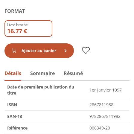
FORMAT
Livre broché
16.77 €
Ajouter au panier
Détails
Sommaire
Résumé
Date de première publication du
1er janvier 1997
titre
ISBN
2867811988
EAN-13
9782867811982
Référence
006349-20