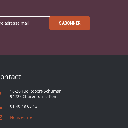
S'ABONNER
ontact
18-20 rue Robert-Schuman
94227 Charenton-le-Pont
01 40 48 65 13
Nous écrire