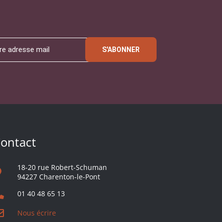
S'ABONNER
ontact
18-20 rue Robert-Schuman
94227 Charenton-le-Pont
01 40 48 65 13
Nous écrire