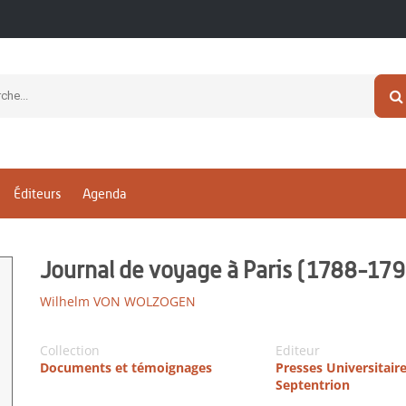
Éditeurs
Agenda
Journal de voyage à Paris (1788-17
Wilhelm VON WOLZOGEN
Collection
Editeur
Documents et témoignages
Presses Universitair
Septentrion