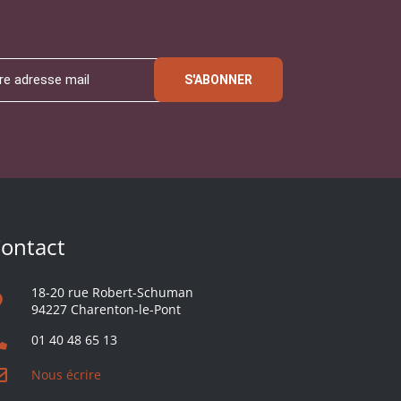
S'ABONNER
ontact
18-20 rue Robert-Schuman
94227 Charenton-le-Pont
01 40 48 65 13
Nous écrire