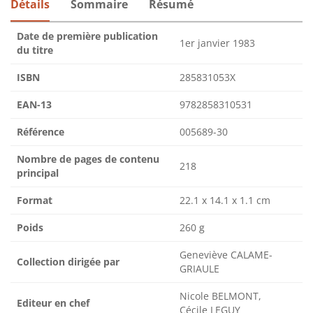
Détails
Sommaire
Résumé
Date de première publication
1er janvier 1983
du titre
ISBN
285831053X
EAN-13
9782858310531
Référence
005689-30
Nombre de pages de contenu
218
principal
Format
22.1 x 14.1 x 1.1 cm
Poids
260 g
Geneviève CALAME-
Collection dirigée par
GRIAULE
Nicole BELMONT,
Editeur en chef
Cécile LEGUY