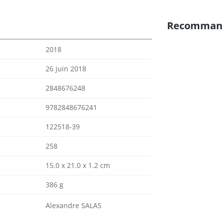
Recomman
2018
26 juin 2018
2848676248
9782848676241
122518-39
258
15.0 x 21.0 x 1.2 cm
386 g
Alexandre SALAS