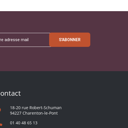
S'ABONNER
ontact
18-20 rue Robert-Schuman
94227 Charenton-le-Pont
01 40 48 65 13