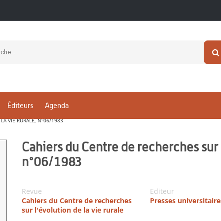
Éditeurs
Agenda
LA VIE RURALE, N°06/1983
Cahiers du Centre de recherches sur l
n°06/1983
Revue
Editeur
Cahiers du Centre de recherches
Presses universitair
sur l'évolution de la vie rurale