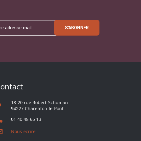
S'ABONNER
ontact
18-20 rue Robert-Schuman
94227 Charenton-le-Pont
01 40 48 65 13
Nous écrire