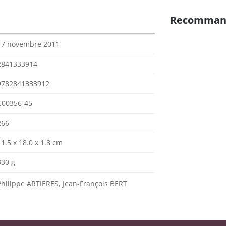
Recomman
17 novembre 2011
2841333914
9782841333912
C00356-45
266
11.5 x 18.0 x 1.8 cm
330 g
Philippe ARTIÈRES, Jean-François BERT