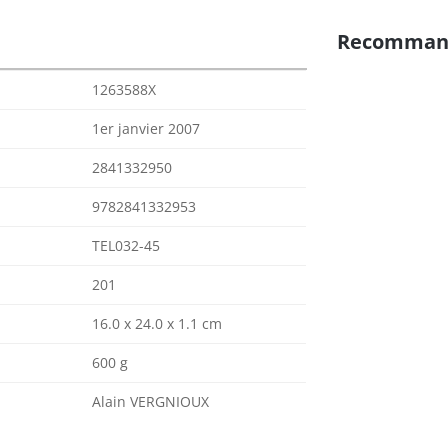
Recomman
1263588X
1er janvier 2007
2841332950
9782841332953
TEL032-45
201
16.0 x 24.0 x 1.1 cm
600 g
Alain VERGNIOUX