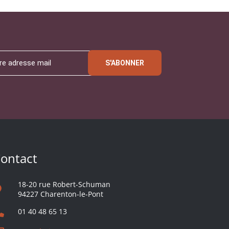
S'ABONNER
ontact
18-20 rue Robert-Schuman
94227 Charenton-le-Pont
01 40 48 65 13