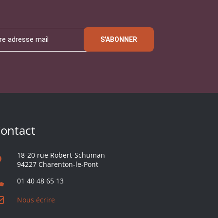
S'ABONNER
ontact
18-20 rue Robert-Schuman
94227 Charenton-le-Pont
01 40 48 65 13
Nous écrire