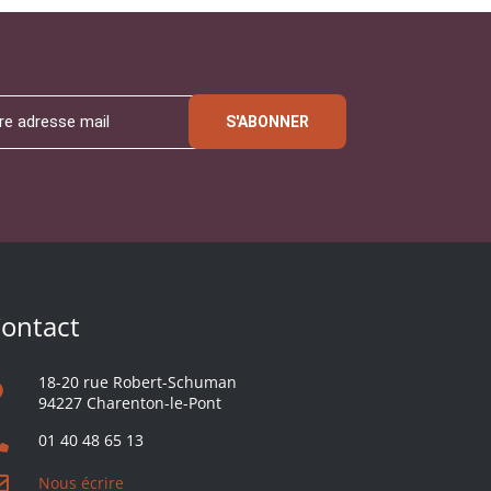
S'ABONNER
ontact
18-20 rue Robert-Schuman
94227 Charenton-le-Pont
01 40 48 65 13
Nous écrire