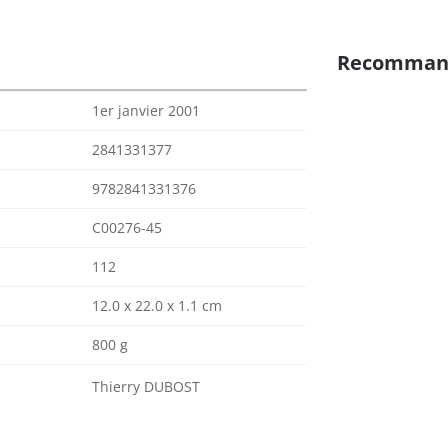
Recomman
1er janvier 2001
2841331377
9782841331376
C00276-45
112
12.0 x 22.0 x 1.1 cm
800 g
Thierry DUBOST