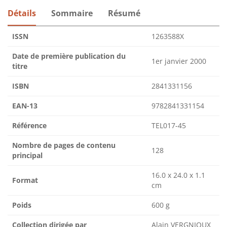
Détails
Sommaire
Résumé
ISSN
1263588X
Date de première publication du
1er janvier 2000
titre
ISBN
2841331156
EAN-13
9782841331154
Référence
TEL017-45
Nombre de pages de contenu
128
principal
16.0 x 24.0 x 1.1
Format
cm
Poids
600 g
Collection dirigée par
Alain VERGNIOUX