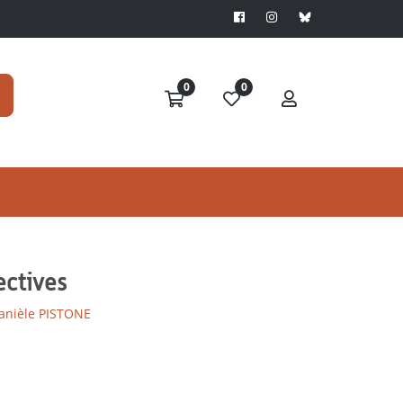
0
0
lectives
anièle PISTONE