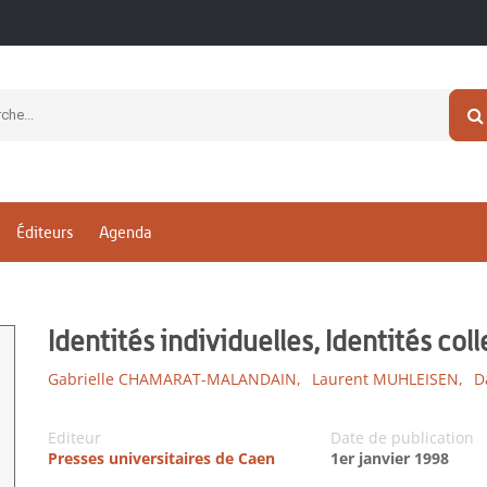
Éditeurs
Agenda
Identités individuelles, Identités col
Gabrielle CHAMARAT-MALANDAIN,
Laurent MUHLEISEN,
D
Editeur
Date de publication
Presses universitaires de Caen
1er janvier 1998