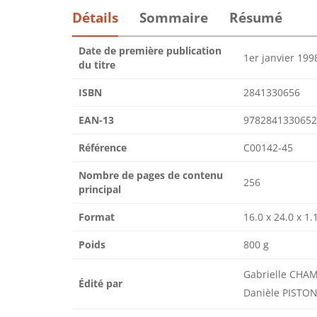
Détails
Sommaire
Résumé
Date de première publication
1er janvier 199
du titre
ISBN
2841330656
EAN-13
9782841330652
Référence
C00142-45
Nombre de pages de contenu
256
principal
Format
16.0 x 24.0 x 1.
Poids
800 g
Gabrielle CHA
Édité par
Danièle PISTO