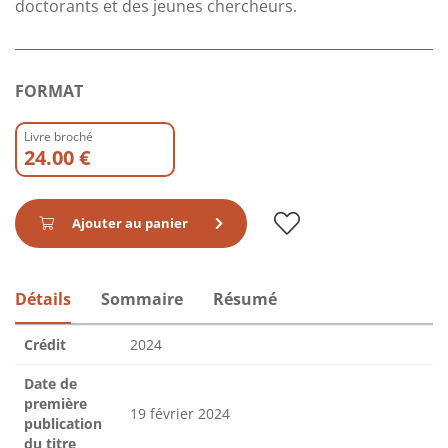
doctorants et des jeunes chercheurs.
FORMAT
Livre broché
24.00 €
Ajouter au panier
Détails
Sommaire
Résumé
Crédit
2024
Date de
première
19 février 2024
publication
du titre