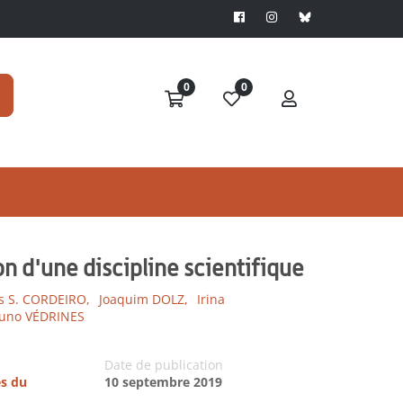
0
0
n d'une discipline scientifique
ís S. CORDEIRO,
Joaquim DOLZ,
Irina
uno VÉDRINES
Date de publication
es du
10 septembre 2019