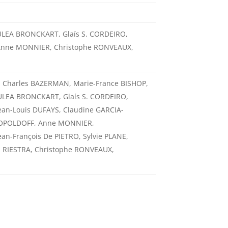
ULEA BRONCKART, Glaís S. CORDEIRO,
 Anne MONNIER, Christophe RONVEAUX,
, Charles BAZERMAN, Marie-France BISHOP,
ULEA BRONCKART, Glaís S. CORDEIRO,
ean-Louis DUFAYS, Claudine GARCIA-
LEOPOLDOFF, Anne MONNIER,
an-François De PIETRO, Sylvie PLANE,
a RIESTRA, Christophe RONVEAUX,