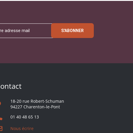
S'ABONNER
ontact
18-20 rue Robert-Schuman
94227 Charenton-le-Pont
01 40 48 65 13
Nous écrire