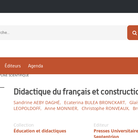
Éditeurs
Agenda
LINE SCIENTIFIQUE
Didactique du français et constructio
Sandrine AEBY DAGHÉ,
Ecaterina BULEA BRONCKART,
Gla
LEOPOLDOFF,
Anne MONNIER,
Christophe RONVEAUX,
Br
Collection
Editeur
Éducation et didactiques
Presses Universitair
Septentrion