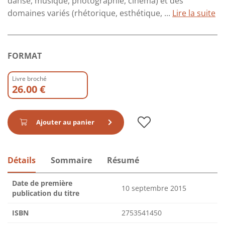
danse, musique, photographie, cinéma) et des
domaines variés (rhétorique, esthétique, ...
Lire la suite
FORMAT
Livre broché
26.00 €
Ajouter au panier
Détails
Sommaire
Résumé
Date de première
10 septembre 2015
publication du titre
ISBN
2753541450