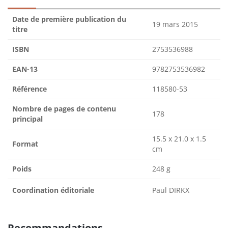
Date de première publication du
19 mars 2015
titre
ISBN
2753536988
EAN-13
9782753536982
Référence
118580-53
Nombre de pages de contenu
178
principal
15.5 x 21.0 x 1.5
Format
cm
Poids
248 g
Coordination éditoriale
Paul DIRKX
Recommandations