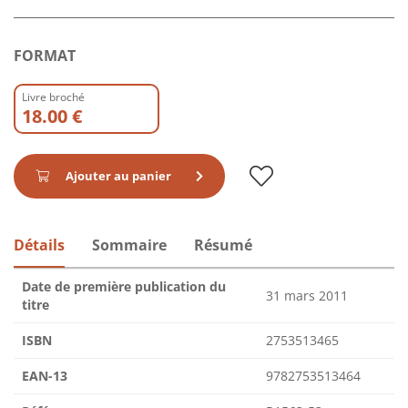
FORMAT
Livre broché
18.00 €
Ajouter au panier
Détails
Sommaire
Résumé
Date de première publication du
31 mars 2011
titre
ISBN
2753513465
EAN-13
9782753513464