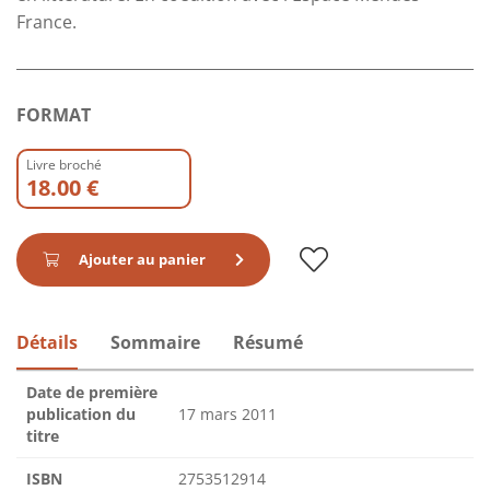
France.
FORMAT
Livre broché
18.00 €
Ajouter au panier
Détails
Sommaire
Résumé
Date de première
publication du
17 mars 2011
titre
ISBN
2753512914