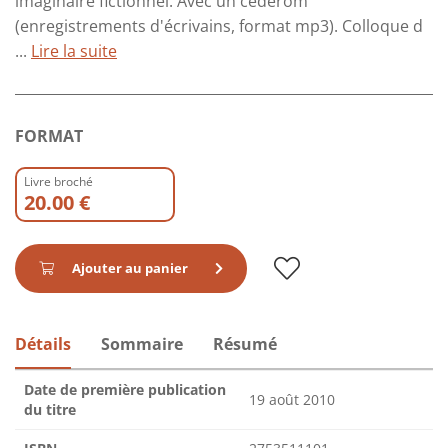
imaginaire fictionnel. Avec un cédérom
(enregistrements d'écrivains, format mp3). Colloque d
...
Lire la suite
FORMAT
Livre broché
20.00 €
Ajouter au panier
Détails
Sommaire
Résumé
Date de première publication
19 août 2010
du titre