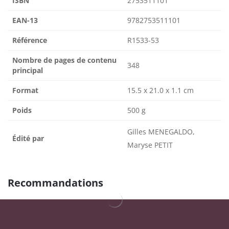
ISBN
2753511101
EAN-13
9782753511101
Référence
R1533-53
Nombre de pages de contenu
348
principal
Format
15.5 x 21.0 x 1.1 cm
Poids
500 g
Gilles MENEGALDO,
Édité par
Maryse PETIT
Recommandations