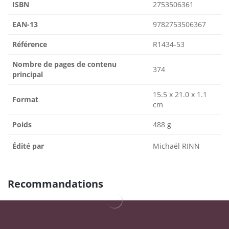
ISBN
2753506361
EAN-13
9782753506367
Référence
R1434-53
Nombre de pages de contenu
374
principal
15.5 x 21.0 x 1.1
Format
cm
Poids
488 g
Édité par
Michaël RINN
Recommandations