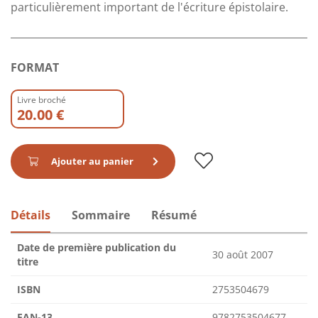
particulièrement important de l'écriture épistolaire.
FORMAT
Livre broché
20.00 €
Ajouter au panier
Détails
Sommaire
Résumé
Date de première publication du
30 août 2007
titre
ISBN
2753504679
EAN-13
9782753504677