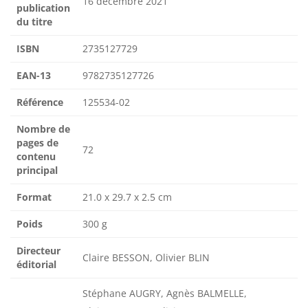
16 décembre 2021
publication
du titre
ISBN
2735127729
EAN-13
9782735127726
Référence
125534-02
Nombre de
pages de
72
contenu
principal
Format
21.0 x 29.7 x 2.5 cm
Poids
300 g
Directeur
Claire BESSON, Olivier BLIN
éditorial
Stéphane AUGRY, Agnès BALMELLE,