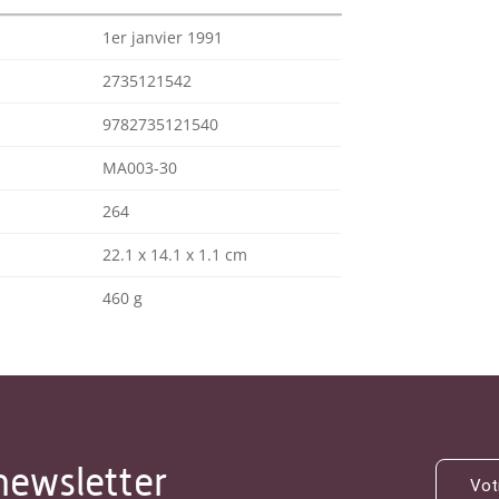
1er janvier 1991
2735121542
9782735121540
MA003-30
264
22.1 x 14.1 x 1.1 cm
460 g
newsletter