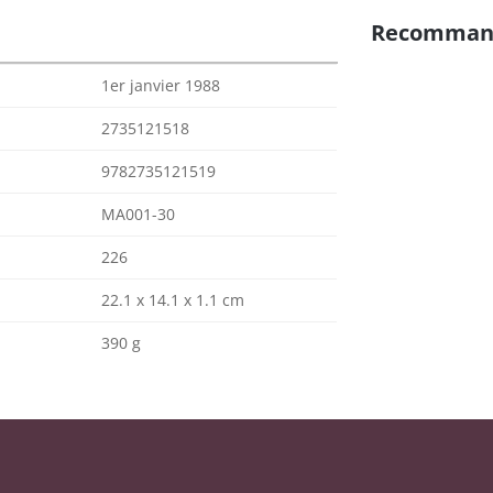
Recomman
1er janvier 1988
2735121518
9782735121519
MA001-30
226
22.1 x 14.1 x 1.1 cm
390 g