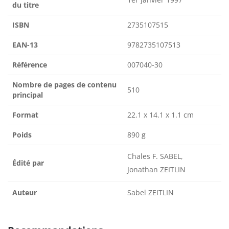
du titre
ISBN
2735107515
EAN-13
9782735107513
Référence
007040-30
Nombre de pages de contenu
510
principal
Format
22.1 x 14.1 x 1.1 cm
Poids
890 g
Chales F. SABEL,
Édité par
Jonathan ZEITLIN
Auteur
Sabel ZEITLIN